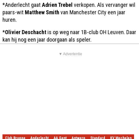
*Anderlecht gaat
Adrien Trebel
verkopen. Als vervanger wil
paars-wit
Matthew Smith
van Manchester City een jaar
huren.
*
Olivier Deschacht
is op weg naar 1B-club OH Leuven. Daar
kan hij nog een jaar doorgaan als speler.
▼ Advertentie
Club Brugge
Anderlecht
AA Gent
Antwerp
Standard
KV Mechelen