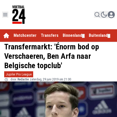
Matchcenter
Transfers
Binnenland
Buitenland
E
▼
▼
Transfermarkt: 'Énorm bod op
Verschaeren, Ben Arfa naar
Belgische topclub'
Jupiler Pro League
door
Redactie
zaterdag, 29 juni 2019 om 21:00