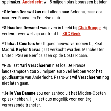
spelmaker.
Anderlecht
wil 5 miljoen plus bonussen betalen.
*
Stefano Denswil
kan niet alleen naar Bologna, maar ook
naar een Franse en Engelse club.
*
Sébastien Dewaest
was even in beeld bij
Club Brugge
. Hij
verlengt evenwel zijn contract bij
KRC Genk
.
*
Thibaut Courtois
heeft goed nieuws vernomen bij Real
Madrid.
Keylor Navas
gaat verkocht worden. Manchester
United, PSG en Benfica azen op de Costa Ricaan.
*PSG laat
Yari Verschaeren
niet los. De Franse
landskampioen zou 20 miljoen euro veil hebben voor het
goudhaantje van Anderlecht. Paars-wit wil
Verschaeren
nog
niet laten gaan.
*
Jelle
Van
Damme
zou een aanbod uit het Midden-Oosten
op zak hebben. Hij kiest dus mogelijk voor een érg
verrassende transfer.