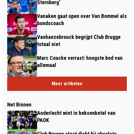
Sternberg'
Vanaken gaat open over Van Bommel als
bondscoach
Vanhaezebrouck begrijpt Club Brugge
totaal niet
Marc Coucke verrast: hoogste bod van
allemaal
Meer artikelen
Net Binnen
Anderlecht wint in heksenketel van
PAOK
Club Brugge staat dicht bij absolute