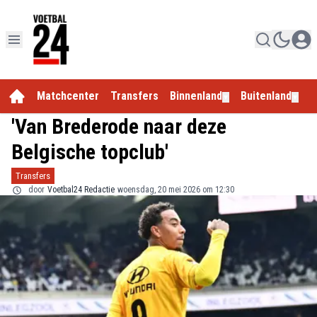
Matchcenter
Transfers
Binnenland
Buitenland
E
▼
▼
'Van Brederode naar deze
Belgische topclub'
Transfers
door
Voetbal24 Redactie
woensdag, 20 mei 2026 om 12:30