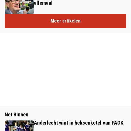
allemaal
Meer artikelen
Net Binnen
Anderlecht wint in heksenketel van PAOK