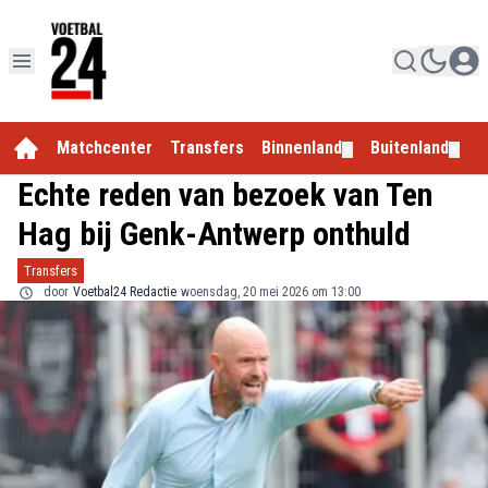
Matchcenter
Transfers
Binnenland
Buitenland
E
▼
▼
Echte reden van bezoek van Ten
Hag bij Genk-Antwerp onthuld
Transfers
door
Voetbal24 Redactie
woensdag, 20 mei 2026 om 13:00