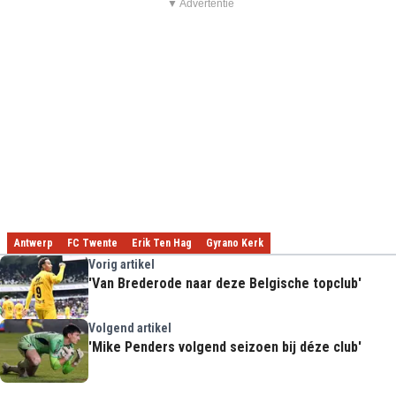
▼ Advertentie
Antwerp
FC Twente
Erik Ten Hag
Gyrano Kerk
Vorig artikel
'Van Brederode naar deze Belgische topclub'
Volgend artikel
'Mike Penders volgend seizoen bij déze club'