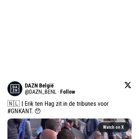
DAZN België
@
DAZN_BENL
·
Follow
🇳🇱 | Erik ten Hag zit in de tribunes voor 
#GNKANT
. 😯 
Watch on X