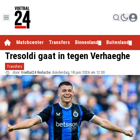
Matchcenter
Transfers
Binnenland
Buitenland
E
▼
▼
Tresoldi gaat in tegen Verhaeghe
Transfers
door
Voetbal24 Redactie
donderdag, 18 juni 2026 om 12:00