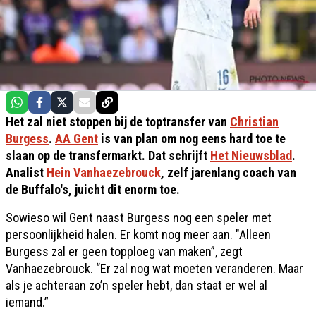
Het zal niet stoppen bij de toptransfer van
Christian
Burgess
.
AA Gent
is van plan om nog eens hard toe te
slaan op de transfermarkt. Dat schrijft
Het Nieuwsblad
.
Analist
Hein Vanhaezebrouck
, zelf jarenlang coach van
de Buffalo's, juicht dit enorm toe.
Sowieso wil Gent naast Burgess nog een speler met
persoonlijkheid halen. Er komt nog meer aan. "Alleen
Burgess zal er geen topploeg van maken”, zegt
Vanhaezebrouck. “Er zal nog wat moeten veranderen. Maar
als je achteraan zo’n speler hebt, dan staat er wel al
iemand.”