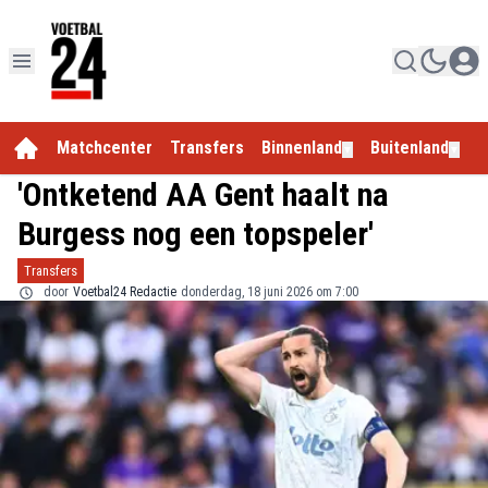
Matchcenter
Transfers
Binnenland
Buitenland
E
▼
▼
'Ontketend AA Gent haalt na
Burgess nog een topspeler'
Transfers
door
Voetbal24 Redactie
donderdag, 18 juni 2026 om 7:00