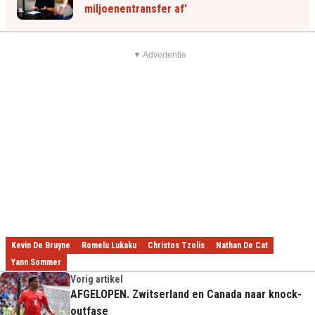
miljoenentransfer af'
▼ Advertentie
Kevin De Bruyne
Romelu Lukaku
Christos Tzolis
Nathan De Cat
Yann Sommer
Vorig artikel
AFGELOPEN. Zwitserland en Canada naar knock-
outfase