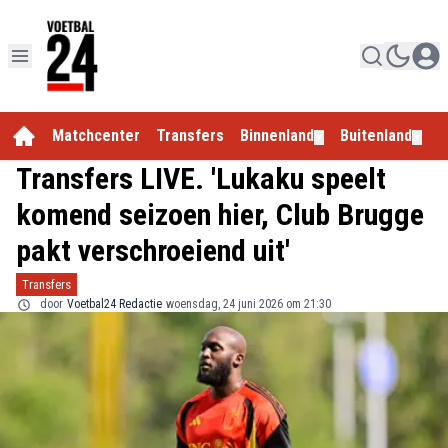
Matchcenter
Transfers
Binnenland
Buitenland
E
▼
▼
Transfers LIVE. 'Lukaku speelt
komend seizoen hier, Club Brugge
pakt verschroeiend uit'
Transfers
door
Voetbal24 Redactie
woensdag, 24 juni 2026 om 21:30