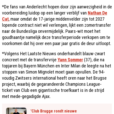
*De fans van Anderlecht hopen door zijn aanwezigheid in de
voorbereiding luidop op een langer verblijf van
Nathan De
Cat
, maar omdat de 17-jarige middenvelder zijn tot 2027
lopende contract niet wil verlengen, lijkt een zomertransfer
naar de Bundesliga onvermijdelijk. Paars-wit moet het
goudhaantje namelijk deze transferperiode verkopen om te
voorkomen dat hij over een paar jaar gratis de deur uitloopt.
*Volgens Het Laatste Nieuws onderhandelt blauw-zwart
concreet met de transfervrije
Yann Sommer
(37), die na
topjaren bij Bayern München en Inter Milan de leegte na het
stoppen van Simon Mignolet moet gaan opvullen. De 94-
voudig Zwitsers international heeft oren naar het Brugse
project, waarbij de gegarandeerde Champions League-
ticket van Club een gigantische troefkaart is in de strijd
met mede-gegadigde Ajax.
'Club Brugge rondt nieuwe