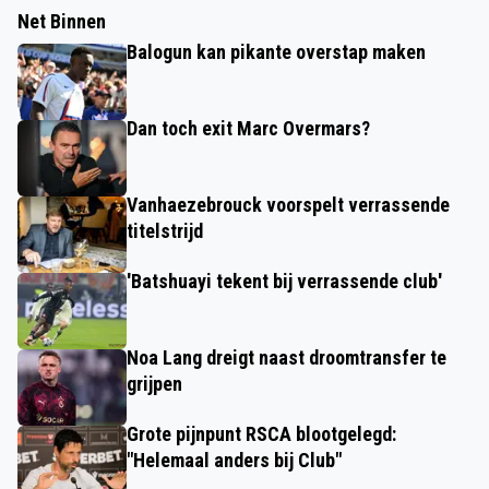
Net Binnen
Balogun kan pikante overstap maken
Dan toch exit Marc Overmars?
Vanhaezebrouck voorspelt verrassende
titelstrijd
'Batshuayi tekent bij verrassende club'
Noa Lang dreigt naast droomtransfer te
grijpen
Grote pijnpunt RSCA blootgelegd:
"Helemaal anders bij Club"