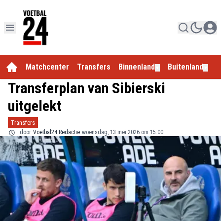
Matchcenter
Transfers
Binnenland
Buitenland
E
▼
▼
Transferplan van Sibierski
uitgelekt
Transfers
door
Voetbal24 Redactie
woensdag, 13 mei 2026 om 15:00