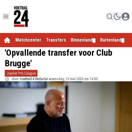
Matchcenter
Transfers
Binnenland
Buitenland
E
▼
▼
'Opvallende transfer voor Club
Brugge'
Jupiler Pro League
door
Voetbal24 Redactie
woensdag, 13 mei 2026 om 14:00