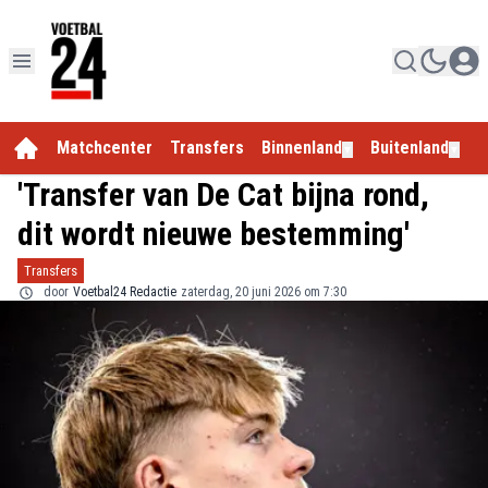
Matchcenter
Transfers
Binnenland
Buitenland
E
▼
▼
'Transfer van De Cat bijna rond,
dit wordt nieuwe bestemming'
Transfers
door
Voetbal24 Redactie
zaterdag, 20 juni 2026 om 7:30