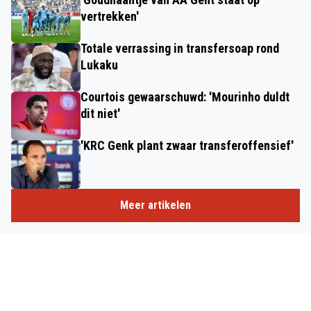
vertrekken'
Totale verrassing in transfersoap rond
Lukaku
Courtois gewaarschuwd: 'Mourinho duldt
dit niet'
'KRC Genk plant zwaar transferoffensief'
Meer artikelen