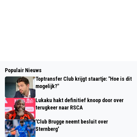
Populair Nieuws
Toptransfer Club krijgt staartje: "Hoe is dit
mogelijk?"
Lukaku hakt definitief knoop door over
terugkeer naar RSCA
'Club Brugge neemt besluit over
Sternberg'