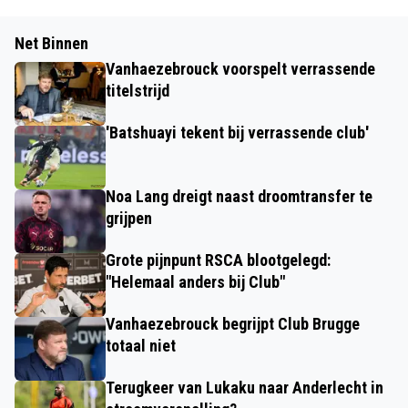
Net Binnen
Vanhaezebrouck voorspelt verrassende
titelstrijd
'Batshuayi tekent bij verrassende club'
Noa Lang dreigt naast droomtransfer te
grijpen
Grote pijnpunt RSCA blootgelegd:
"Helemaal anders bij Club"
Vanhaezebrouck begrijpt Club Brugge
totaal niet
Terugkeer van Lukaku naar Anderlecht in