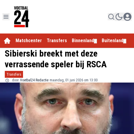
Matchcenter
Transfers
Binnenland
Buitenland
E
▼
▼
Sibierski breekt met deze
verrassende speler bij RSCA
Transfers
door
Voetbal24 Redactie
maandag, 01 juni 2026 om 13:00