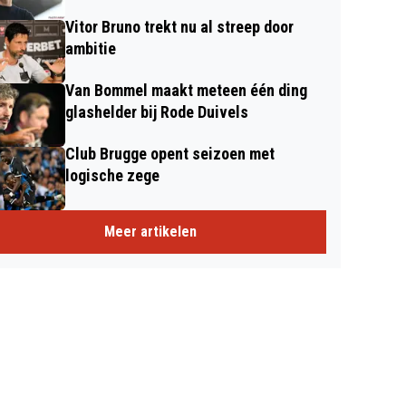
Vitor Bruno trekt nu al streep door
ambitie
Van Bommel maakt meteen één ding
glashelder bij Rode Duivels
Club Brugge opent seizoen met
logische zege
Meer artikelen