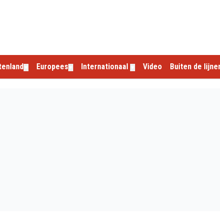
tenland
Europees
Internationaal
Video
Buiten de lijne
▼
▼
▼