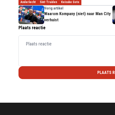
Anderlecht
Sint-Truiden
Keisuke Goto
Vorig artikel
Waarom Kompany (niet) naar Man City
verhuist
Plaats reactie
PLAATS R