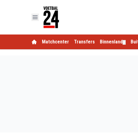
Matchcenter
Transfers
Binnenland
Bui
▼