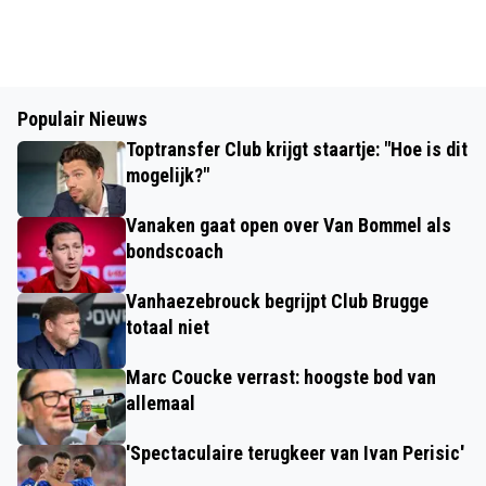
Populair Nieuws
Toptransfer Club krijgt staartje: "Hoe is dit
mogelijk?"
Vanaken gaat open over Van Bommel als
bondscoach
Vanhaezebrouck begrijpt Club Brugge
totaal niet
Marc Coucke verrast: hoogste bod van
allemaal
'Spectaculaire terugkeer van Ivan Perisic'