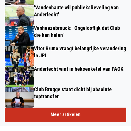
'Vandenhaute wil publiekslieveling van
Anderlecht'
Vanhaezebrouck: "Ongelooflijk dat Club
die kan halen"
Vitor Bruno vraagt belangrijke verandering
in JPL
Anderlecht wint in heksenketel van PAOK
Club Brugge staat dicht bij absolute
toptransfer
Meer artikelen