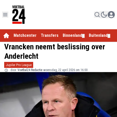
Matchcenter
Transfers
Binnenland
Buitenland
E
▼
▼
Vrancken neemt beslissing over
Anderlecht
Jupiler Pro League
door
Voetbal24 Redactie
woensdag, 22 april 2026 om 16:00