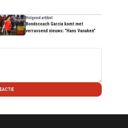
Volgend artikel
Bondscoach Garcia komt met
verrassend nieuws: "Hans Vanaken"
EACTIE