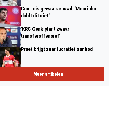
Courtois gewaarschuwd: 'Mourinho
duldt dit niet'
'KRC Genk plant zwaar
transferoffensief'
Praet krijgt zeer lucratief aanbod
Meer artikelen