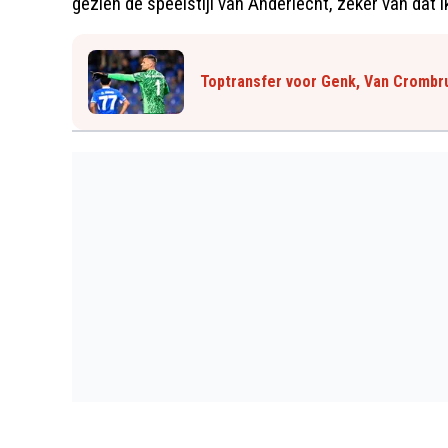
gezien de speelstijl van Anderlecht, zeker van dat i
Toptransfer voor Genk, Van Cromb