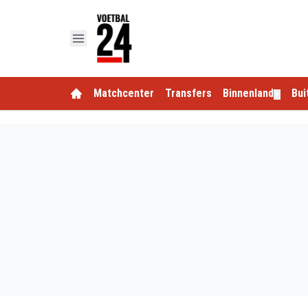
Matchcenter
Transfers
Binnenland
Bui
▼