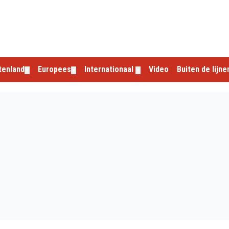
tenland
Europees
Internationaal
Video
Buiten de lijne
▼
▼
▼