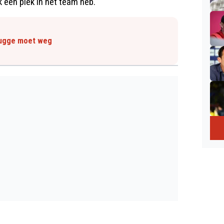
k een plek in het team heb."
rugge moet weg