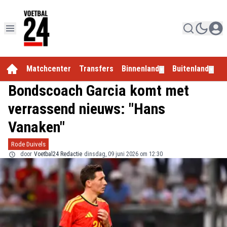
Matchcenter
Transfers
Binnenland
Buitenland
E
▼
▼
Bondscoach Garcia komt met
verrassend nieuws: "Hans
Vanaken"
Rode Duivels
door
Voetbal24 Redactie
dinsdag, 09 juni 2026 om 12:30