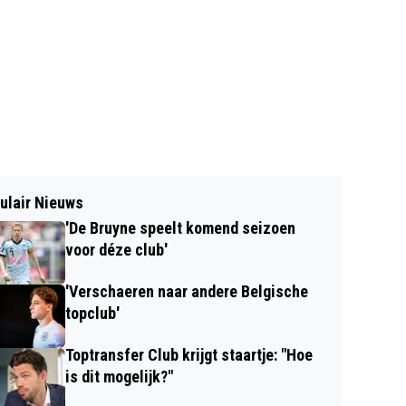
ulair Nieuws
'De Bruyne speelt komend seizoen
voor déze club'
'Verschaeren naar andere Belgische
topclub'
Toptransfer Club krijgt staartje: "Hoe
is dit mogelijk?"