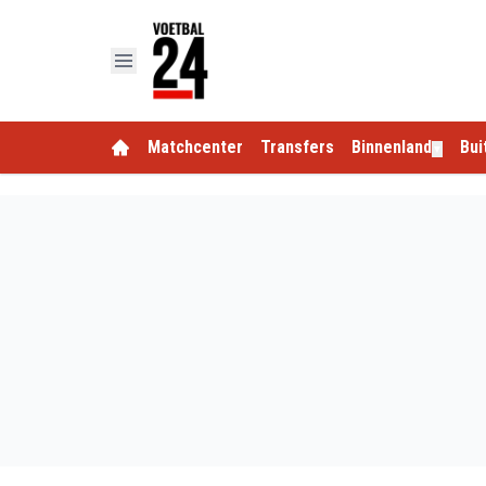
Matchcenter
Transfers
Binnenland
Bui
▼