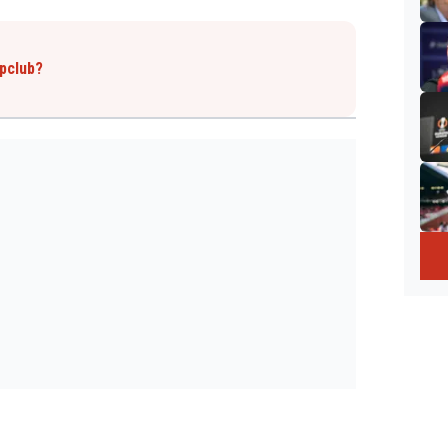
opclub?