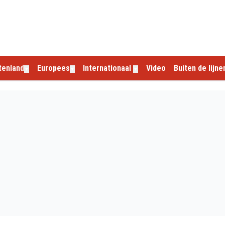
tenland
Europees
Internationaal
Video
Buiten de lijne
▼
▼
▼