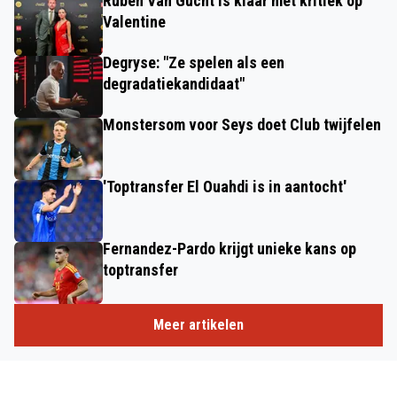
Ruben Van Gucht is klaar met kritiek op
Valentine
Degryse: "Ze spelen als een
degradatiekandidaat"
Monstersom voor Seys doet Club twijfelen
'Toptransfer El Ouahdi is in aantocht'
Fernandez-Pardo krijgt unieke kans op
toptransfer
Meer artikelen