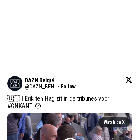
DAZN België
@
DAZN_BENL
·
Follow
🇳🇱 | Erik ten Hag zit in de tribunes voor 
#GNKANT
. 😯 
Watch on X