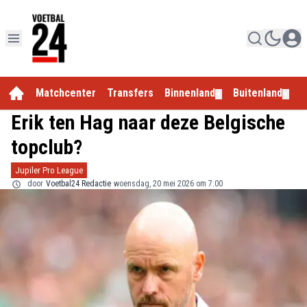
Matchcenter
Transfers
Binnenland
Buitenland
E
▼
▼
Erik ten Hag naar deze Belgische
topclub?
Jupiler Pro League
door
Voetbal24 Redactie
woensdag, 20 mei 2026 om 7:00