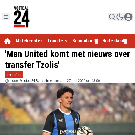
Matchcenter
Transfers
Binnenland
Buitenland
E
▼
▼
'Man United komt met nieuws over
transfer Tzolis'
Transfers
door
Voetbal24 Redactie
woensdag, 27 mei 2026 om 13:00