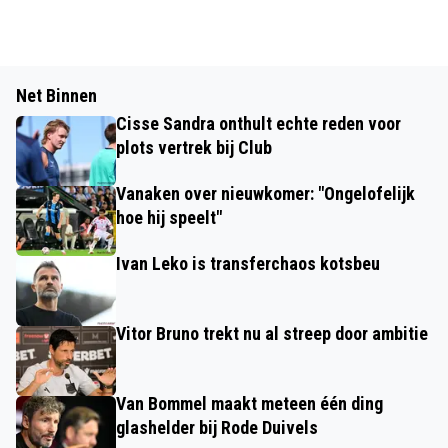
Net Binnen
Cisse Sandra onthult echte reden voor
plots vertrek bij Club
Vanaken over nieuwkomer: "Ongelofelijk
hoe hij speelt"
Ivan Leko is transferchaos kotsbeu
Vitor Bruno trekt nu al streep door ambitie
Van Bommel maakt meteen één ding
glashelder bij Rode Duivels