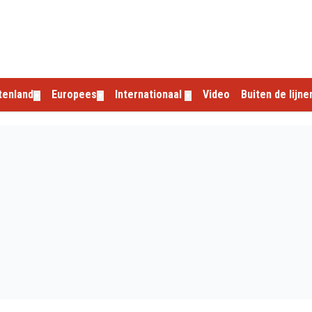
tenland
Europees
Internationaal
Video
Buiten de lijne
▼
▼
▼