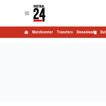
Matchcenter
Transfers
Binnenland
Bui
▼