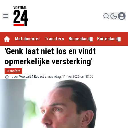
Matchcenter
Transfers
Binnenland
Buitenland
E
▼
▼
'Genk laat niet los en vindt
opmerkelijke versterking'
Transfers
door
Voetbal24 Redactie
maandag, 11 mei 2026 om 13:00