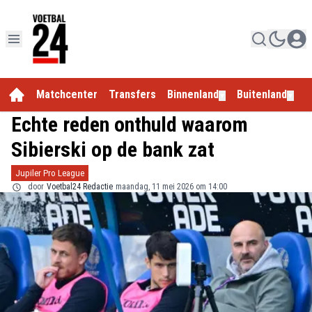
Matchcenter
Transfers
Binnenland
Buitenland
E
▼
▼
Echte reden onthuld waarom
Sibierski op de bank zat
Jupiler Pro League
door
Voetbal24 Redactie
maandag, 11 mei 2026 om 14:00