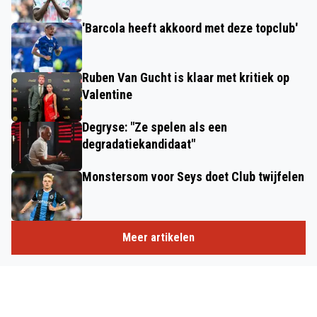
'Barcola heeft akkoord met deze topclub'
Ruben Van Gucht is klaar met kritiek op
Valentine
Degryse: "Ze spelen als een
degradatiekandidaat"
Monstersom voor Seys doet Club twijfelen
Meer artikelen