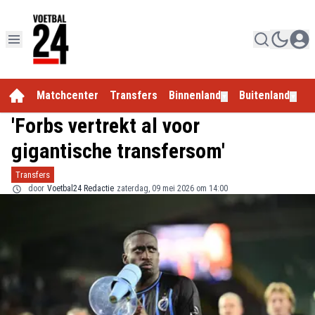
Matchcenter
Transfers
Binnenland
Buitenland
E
▼
▼
'Forbs vertrekt al voor
gigantische transfersom'
Transfers
door
Voetbal24 Redactie
zaterdag, 09 mei 2026 om 14:00