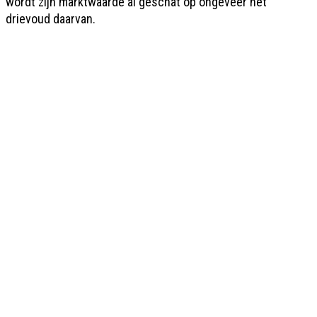
wordt zijn marktwaarde al geschat op ongeveer het
drievoud daarvan.