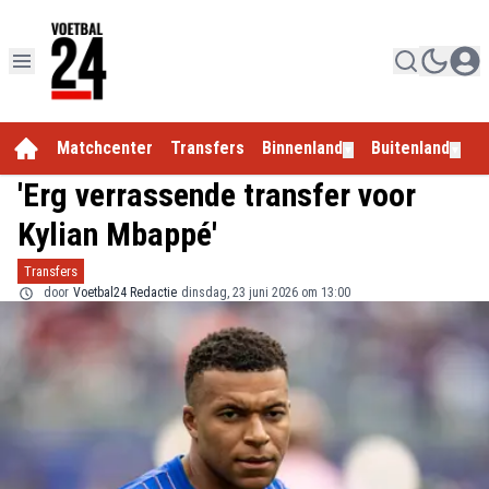
Matchcenter
Transfers
Binnenland
Buitenland
E
▼
▼
'Erg verrassende transfer voor
Kylian Mbappé'
Transfers
door
Voetbal24 Redactie
dinsdag, 23 juni 2026 om 13:00