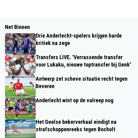
Net Binnen
Drie Anderlecht-spelers krijgen harde
kritiek na zege
Transfers LIVE. 'Verrassende transfer
voor Lukaku, nieuwe toptransfer bij Genk'
Antwerp zet scheve situatie recht tegen
Beveren
Anderlecht wint op de valreep nog
Het Geelse bekerverhaal eindigt na
strafschoppenreeks tegen Bocholt