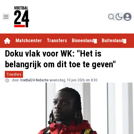
Matchcenter
Transfers
Binnenland
Buitenland
E
▼
▼
Doku vlak voor WK: "Het is
belangrijk om dit toe te geven"
Transfers
door
Voetbal24 Redactie
woensdag, 10 juni 2026 om 8:30