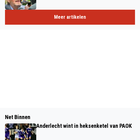
Meer artikelen
Net Binnen
Anderlecht wint in heksenketel van PAOK