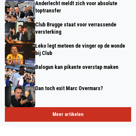
Anderlecht meldt zich voor absolute
toptransfer
Club Brugge staat voor verrassende
versterking
Leko legt meteen de vinger op de wonde
bij Club
Balogun kan pikante overstap maken
Dan toch exit Marc Overmars?
Meer artikelen