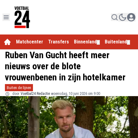
Matchcenter
Transfers
Binnenland
Buitenland
E
▼
▼
Ruben Van Gucht heeft meer
nieuws over de blote
vrouwenbenen in zijn hotelkamer
Buiten de lijnen
door
Voetbal24 Redactie
woensdag, 10 juni 2026 om 9:00