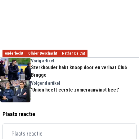
Anderlecht
Olivier Deschacht
Nathan De Cat
Vorig artikel
Sterkhouder hakt knoop door en verlaat Club
Brugge
Volgend artikel
'Union heeft eerste zomeraanwinst beet'
Plaats reactie