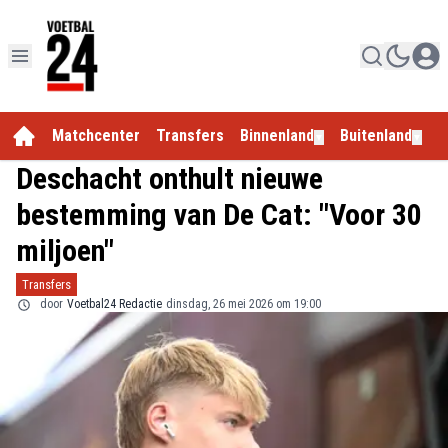
Matchcenter
Transfers
Binnenland
Buitenland
E
▼
▼
Deschacht onthult nieuwe
bestemming van De Cat: "Voor 30
miljoen"
Transfers
door
Voetbal24 Redactie
dinsdag, 26 mei 2026 om 19:00