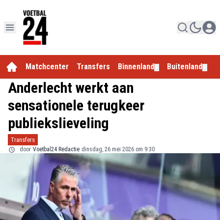
Matchcenter
Transfers
Binnenland
Buitenland
E
▼
▼
Anderlecht werkt aan
sensationele terugkeer
publiekslieveling
Transfers
door
Voetbal24 Redactie
dinsdag, 26 mei 2026 om 9:30