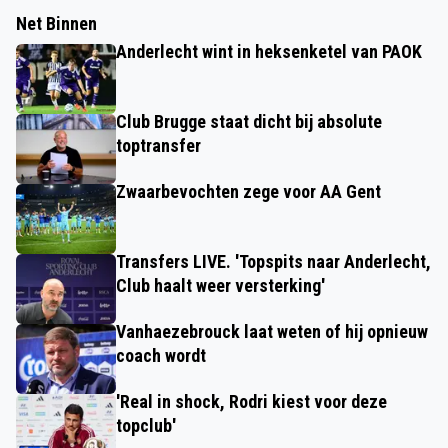
Net Binnen
Anderlecht wint in heksenketel van PAOK
Club Brugge staat dicht bij absolute
toptransfer
Zwaarbevochten zege voor AA Gent
Transfers LIVE. 'Topspits naar Anderlecht,
Club haalt weer versterking'
Vanhaezebrouck laat weten of hij opnieuw
coach wordt
'Real in shock, Rodri kiest voor deze
topclub'