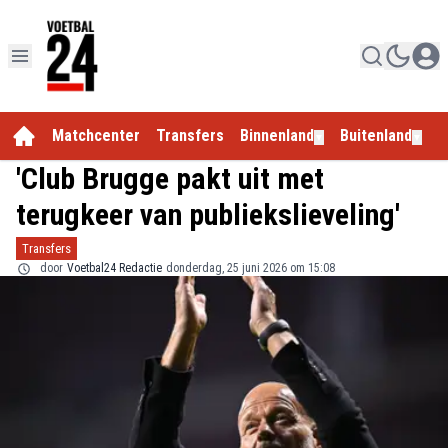
Matchcenter
Transfers
Binnenland
Buitenland
E
▼
▼
'Club Brugge pakt uit met
terugkeer van publiekslieveling'
Transfers
door
Voetbal24 Redactie
donderdag, 25 juni 2026 om 15:08