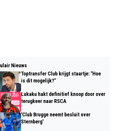
ulair Nieuws
Toptransfer Club krijgt staartje: "Hoe
is dit mogelijk?"
Lukaku hakt definitief knoop door over
terugkeer naar RSCA
'Club Brugge neemt besluit over
Sternberg'