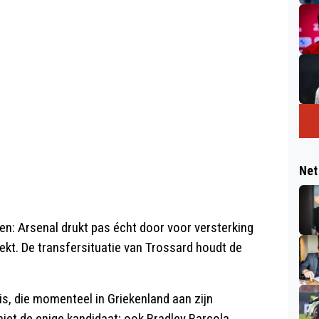
Net
en: Arsenal drukt pas écht door voor versterking
ekt. De transfersituatie van Trossard houdt de
is, die momenteel in Griekenland aan zijn
niet de enige kandidaat; ook Bradley Barcola