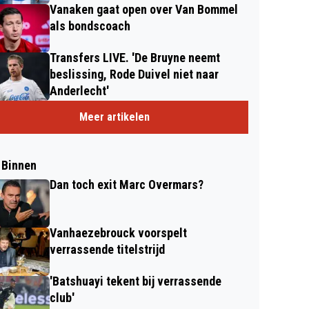
Vanaken gaat open over Van Bommel
als bondscoach
Transfers LIVE. 'De Bruyne neemt
beslissing, Rode Duivel niet naar
Anderlecht'
Meer artikelen
 Binnen
Dan toch exit Marc Overmars?
Vanhaezebrouck voorspelt
verrassende titelstrijd
'Batshuayi tekent bij verrassende
club'