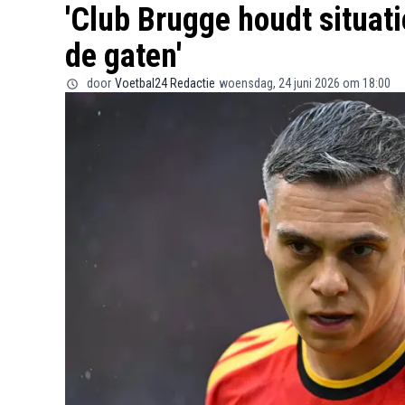
'Club Brugge houdt situati
de gaten'
door
Voetbal24 Redactie
woensdag, 24 juni 2026 om 18:00