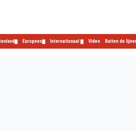
tenland
Europees
Internationaal
Video
Buiten de lijne
▼
▼
▼