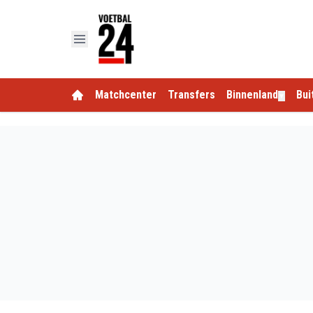
Matchcenter
Transfers
Binnenland
Bui
▼