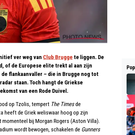
initief ver weg van
Club Brugge
te liggen. De
, of de Europese elite trekt al aan zijn
Pop
 de flankaanvaller – die in Brugge nog tot
 radar staan. Toch hangt de Griekse
ekomst van een Rode Duivel.
od op Tzolis, tempert
The Times
de
a heeft de Griek weliswaar hoog op zijn
igt momenteel bij Morgan Rogers (Aston Villa).
Stadium wordt bewogen, schakelen de
Gunners