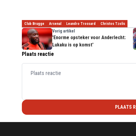
Club Brugge
Arsenal
Leandro Trossard
Christos Tzolis
Vorig artikel
'Enorme opsteker voor Anderlecht:
Lukaku is op komst'
Plaats reactie
PLAATS R