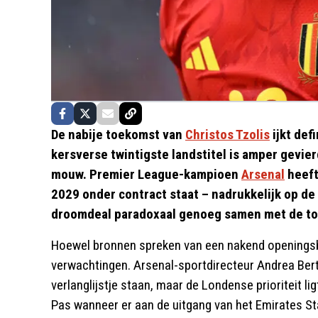
De nabije toekomst van
Christos Tzolis
ijkt def
kersverse twintigste landstitel is amper gevierd
mouw. Premier League-kampioen
Arsenal
heeft
2029 onder contract staat – nadrukkelijk op de
droomdeal paradoxaal genoeg samen met de to
Hoewel bronnen spreken van een nakend openingsb
verwachtingen. Arsenal-sportdirecteur Andrea Bert
verlanglijstje staan, maar de Londense prioriteit l
Pas wanneer er aan de uitgang van het Emirates 