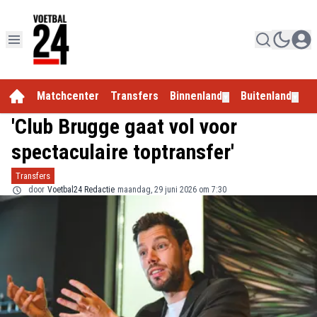
Matchcenter
Transfers
Binnenland
Buitenland
E
▼
▼
'Club Brugge gaat vol voor
spectaculaire toptransfer'
Transfers
door
Voetbal24 Redactie
maandag, 29 juni 2026 om 7:30