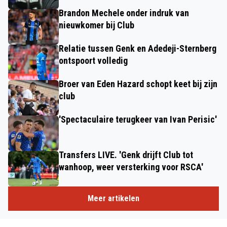
Brandon Mechele onder indruk van
nieuwkomer bij Club
Relatie tussen Genk en Adedeji-Sternberg
ontspoort volledig
Broer van Eden Hazard schopt keet bij zijn
club
'Spectaculaire terugkeer van Ivan Perisic'
Transfers LIVE. 'Genk drijft Club tot
wanhoop, weer versterking voor RSCA'
Meer artikelen