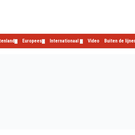
tenland
Europees
Internationaal
Video
Buiten de lijne
▼
▼
▼