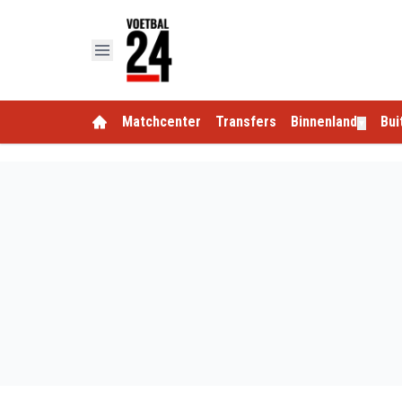
Matchcenter
Transfers
Binnenland
Bui
▼