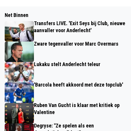
Net Binnen
Transfers LIVE. 'Exit Seys bij Club, nieuwe
aanvaller voor Anderlecht'
Zware tegenvaller voor Marc Overmars
Lukaku stelt Anderlecht teleur
'Barcola heeft akkoord met deze topclub'
Ruben Van Gucht is klaar met kritiek op
Valentine
Degryse: "Ze spelen als een