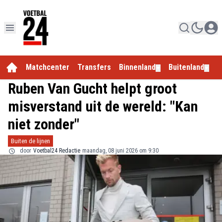
Matchcenter
Transfers
Binnenland
Buitenland
E
▼
▼
Ruben Van Gucht helpt groot
misverstand uit de wereld: "Kan
niet zonder"
Buiten de lijnen
door
Voetbal24 Redactie
maandag, 08 juni 2026 om 9:30