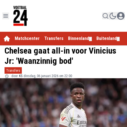
Matchcenter
Transfers
Binnenland
Buitenland
E
▼
▼
Chelsea gaat all-in voor Vinicius
Jr: 'Waanzinnig bod'
Transfers
door
KS
dinsdag, 06 januari 2026 om 22:00