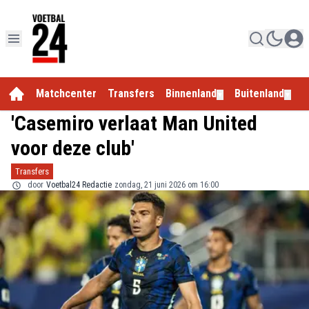
Matchcenter
Transfers
Binnenland
Buitenland
E
▼
▼
'Casemiro verlaat Man United
voor deze club'
Transfers
door
Voetbal24 Redactie
zondag, 21 juni 2026 om 16:00