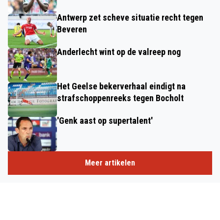
Antwerp zet scheve situatie recht tegen
Beveren
Anderlecht wint op de valreep nog
Het Geelse bekerverhaal eindigt na
strafschoppenreeks tegen Bocholt
'Genk aast op supertalent'
Meer artikelen