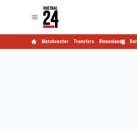
Matchcenter
Transfers
Binnenland
Bui
▼