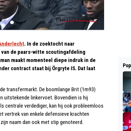
Anderlecht
. In de zoektocht naar
 van de paars-witte scoutingafdeling
lsman maakt momenteel diepe indruk in de
Pop
er contract staat bij Örgryte IS. Dat laat
p de transfermarkt. De boomlange Brit (1m93)
 uitstekende linkervoet. Bovendien is hij
als centrale verdediger, kan hij ook probleemloos
 het vertrek van enkele defensieve krachten
 zijn naam dan ook met stip genoteerd.