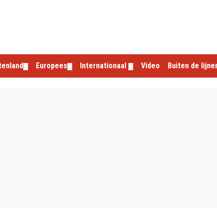
tenland
Europees
Internationaal
Video
Buiten de lijne
▼
▼
▼