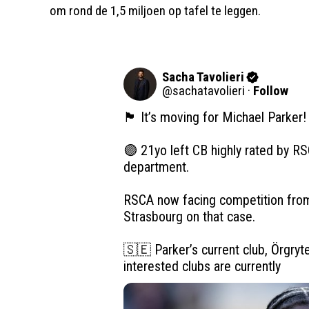
om rond de 1,5 miljoen op tafel te leggen.
Sacha Tavolieri
@
sachatavolieri
·
Follow
🏴󠁧󠁢󠁥󠁮󠁧󠁿 It’s moving for Michael Parker!

🟣 21yo left CB highly rated by RS
department.

RSCA now facing competition from
Strasbourg on that case.

🇸🇪 Parker’s current club, Örgryte
interested clubs are currently 