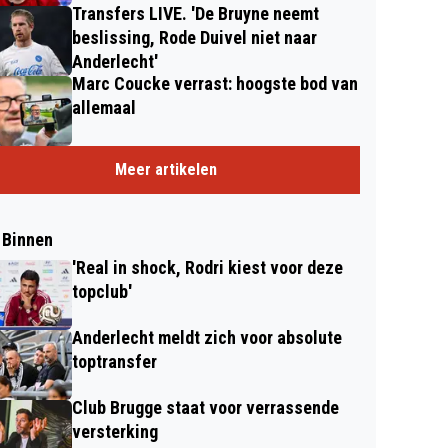
Transfers LIVE. 'De Bruyne neemt
beslissing, Rode Duivel niet naar
Anderlecht'
Marc Coucke verrast: hoogste bod van
allemaal
Meer artikelen
 Binnen
'Real in shock, Rodri kiest voor deze
topclub'
Anderlecht meldt zich voor absolute
toptransfer
Club Brugge staat voor verrassende
versterking