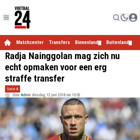
Matchcenter
Transfers
Binnenland
Buitenland
E
▼
▼
Radja Nainggolan mag zich nu
echt opmaken voor een erg
straffe transfer
Serie A
door
Admin
dinsdag, 12 juni 2018 om 10:05