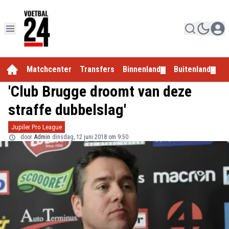
Matchcenter
Transfers
Binnenland
Buitenland
E
▼
▼
'Club Brugge droomt van deze
straffe dubbelslag'
Jupiler Pro League
door
Admin
dinsdag, 12 juni 2018 om 9:50