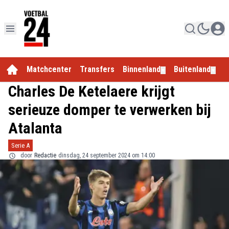
Matchcenter
Transfers
Binnenland
Buitenland
E
▼
▼
Charles De Ketelaere krijgt
serieuze domper te verwerken bij
Atalanta
Serie A
door
Redactie
dinsdag, 24 september 2024 om 14:00