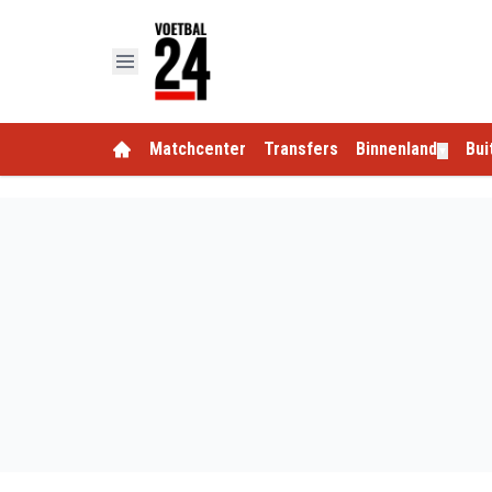
Matchcenter
Transfers
Binnenland
Bui
▼