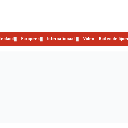
tenland
Europees
Internationaal
Video
Buiten de lijne
▼
▼
▼