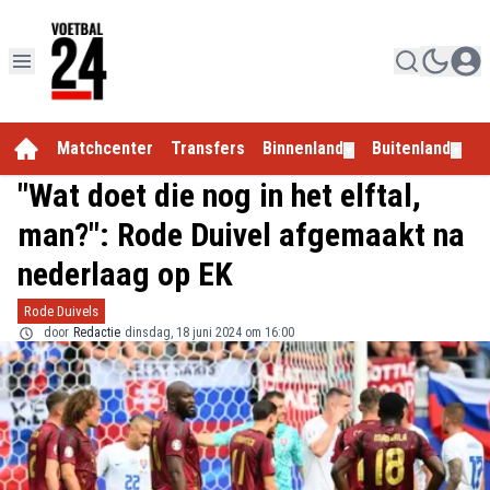
Matchcenter
Transfers
Binnenland
Buitenland
E
▼
▼
"Wat doet die nog in het elftal,
man?": Rode Duivel afgemaakt na
nederlaag op EK
Rode Duivels
door
Redactie
dinsdag, 18 juni 2024 om 16:00