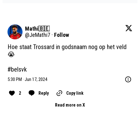
Mathi🇧🇪
@
JeMathi7
·
Follow
Hoe staat Trossard in godsnaam nog op het veld
😭

#belsvk
5:30 PM · Jun 17, 2024
2
Reply
Copy link
Read more on X