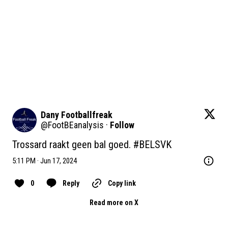
Dany Footballfreak
@
FootBEanalysis
·
Follow
Trossard raakt geen bal goed. 
#BELSVK
5:11 PM · Jun 17, 2024
0
Reply
Copy link
Read more on X