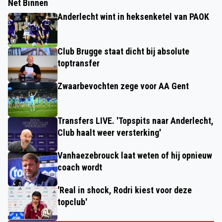
Net Binnen
Anderlecht wint in heksenketel van PAOK
Club Brugge staat dicht bij absolute
toptransfer
Zwaarbevochten zege voor AA Gent
Transfers LIVE. 'Topspits naar Anderlecht,
Club haalt weer versterking'
Vanhaezebrouck laat weten of hij opnieuw
coach wordt
'Real in shock, Rodri kiest voor deze
topclub'