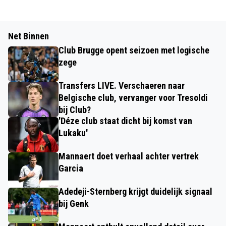
Net Binnen
Club Brugge opent seizoen met logische
zege
Transfers LIVE. Verschaeren naar
Belgische club, vervanger voor Tresoldi
bij Club?
'Déze club staat dicht bij komst van
Lukaku'
Mannaert doet verhaal achter vertrek
Garcia
Adedeji-Sternberg krijgt duidelijk signaal
bij Genk