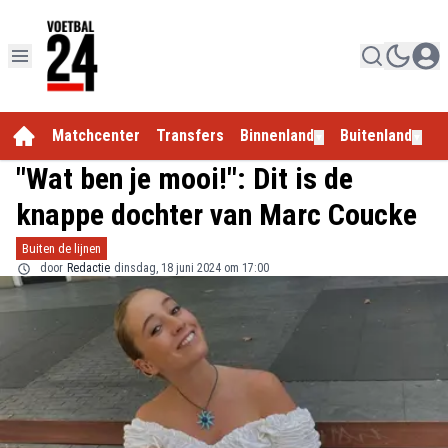
Matchcenter
Transfers
Binnenland
Buitenland
E
▼
▼
"Wat ben je mooi!": Dit is de
knappe dochter van Marc Coucke
Buiten de lijnen
door
Redactie
dinsdag, 18 juni 2024 om 17:00