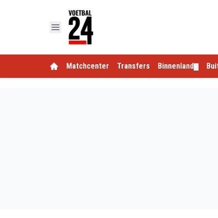
Matchcenter
Transfers
Binnenland
Bui
▼