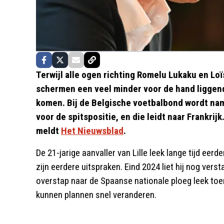
Terwijl alle ogen richting Romelu Lukaku en Loï
schermen een veel minder voor de hand liggend
komen. Bij de Belgische voetbalbond wordt nam
voor de spitspositie, en die leidt naar Frankrij
meldt
Het Nieuwsblad
.
De 21-jarige aanvaller van Lille leek lange tijd eerde
zijn eerdere uitspraken. Eind 2024 liet hij nog versta
overstap naar de Spaanse nationale ploeg leek toen 
kunnen plannen snel veranderen.