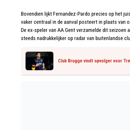
Bovendien lijkt Fernandez-Pardo precies op het jui
vaker centraal in de aanval posteert in plaats van 
De ex-speler van AA Gent verzamelde dit seizoen al
steeds nadrukkelijker op radar van buitenlandse cl
Club Brugge vindt opvolger voor Tre