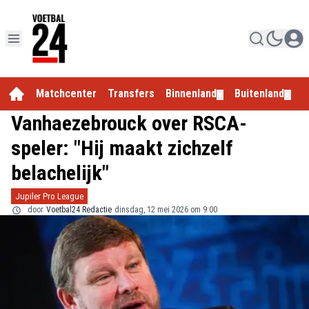
Matchcenter
Transfers
Binnenland
Buitenland
E
▼
▼
Vanhaezebrouck over RSCA-
speler: "Hij maakt zichzelf
belachelijk"
Jupiler Pro League
door
Voetbal24 Redactie
dinsdag, 12 mei 2026 om 9:00