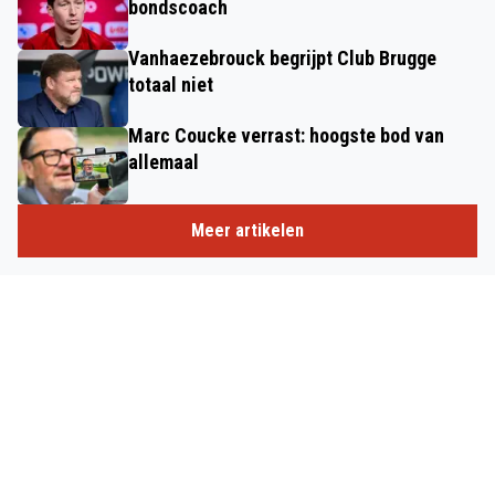
bondscoach
Vanhaezebrouck begrijpt Club Brugge
totaal niet
Marc Coucke verrast: hoogste bod van
allemaal
Meer artikelen