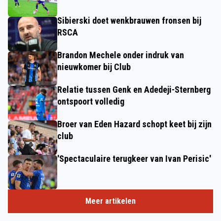
Sibierski doet wenkbrauwen fronsen bij
RSCA
Brandon Mechele onder indruk van
nieuwkomer bij Club
Relatie tussen Genk en Adedeji-Sternberg
ontspoort volledig
Broer van Eden Hazard schopt keet bij zijn
club
'Spectaculaire terugkeer van Ivan Perisic'
Meer artikelen