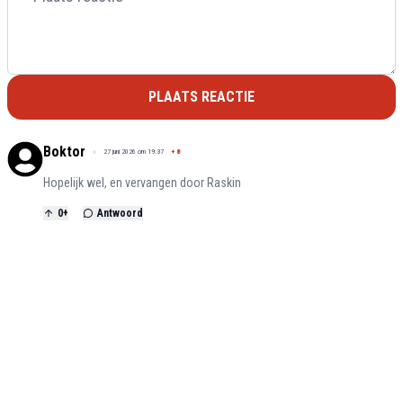
PLAATS REACTIE
Boktor
27 juni 2026 om 19:37
+
8
Hopelijk wel, en vervangen door Raskin
0
+
Antwoord