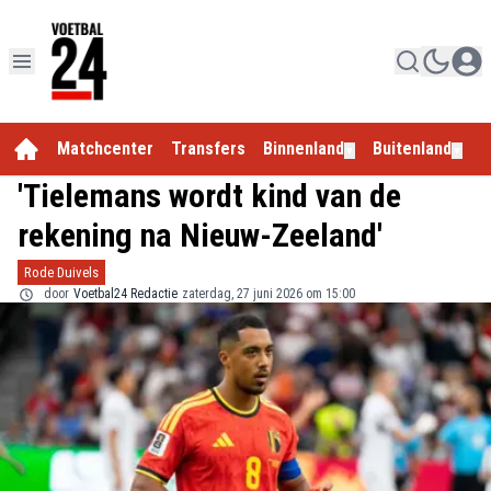
Matchcenter
Transfers
Binnenland
Buitenland
E
▼
▼
'Tielemans wordt kind van de
rekening na Nieuw-Zeeland'
Rode Duivels
door
Voetbal24 Redactie
zaterdag, 27 juni 2026 om 15:00