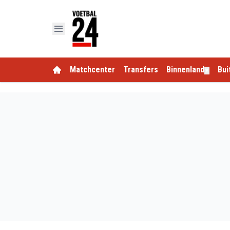
Matchcenter
Transfers
Binnenland
Bui
▼