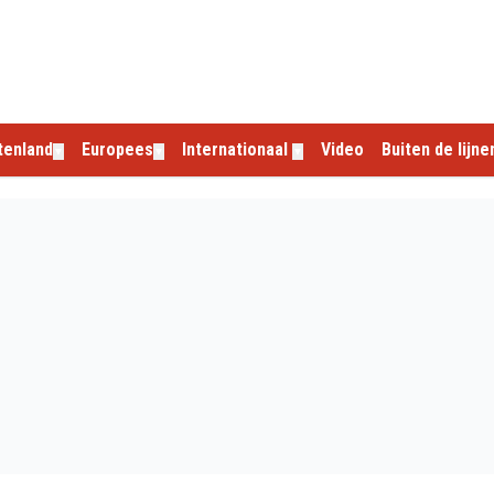
tenland
Europees
Internationaal
Video
Buiten de lijne
▼
▼
▼