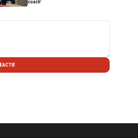
coach'
EACTIE