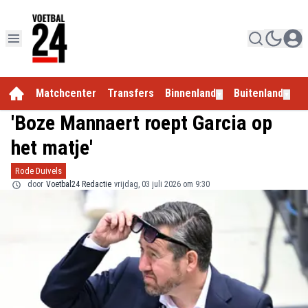
Matchcenter
Transfers
Binnenland
Buitenland
E
▼
▼
'Boze Mannaert roept Garcia op
het matje'
Rode Duivels
door
Voetbal24 Redactie
vrijdag, 03 juli 2026 om 9:30