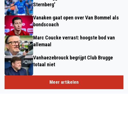
Sternberg'
Vanaken gaat open over Van Bommel als
bondscoach
Marc Coucke verrast: hoogste bod van
allemaal
Vanhaezebrouck begrijpt Club Brugge
totaal niet
Meer artikelen