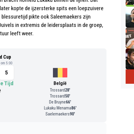
ater kopte de ijzersterke spits een loepzuivere
n blessuretijd pikte ook Saleemaekers zijn
ivels in extremis de leidersplaats in de groep,
tuur leeft weer.
d Cup
6 om 5:00
5
e Tijd
België
Trossard
28
'
Trossard
50
'
De Bruyne
66
'
Lukaku Menama
86
'
Saelemaekers
90
'