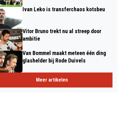
Ivan Leko is transferchaos kotsbeu
Vitor Bruno trekt nu al streep door
ambitie
Van Bommel maakt meteen één ding
glashelder bij Rode Duivels
Meer artikelen