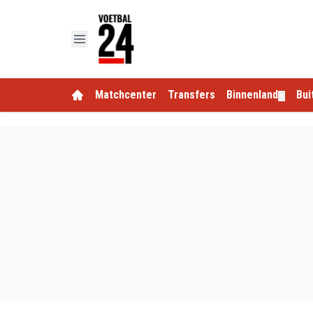
Matchcenter
Transfers
Binnenland
Bui
▼