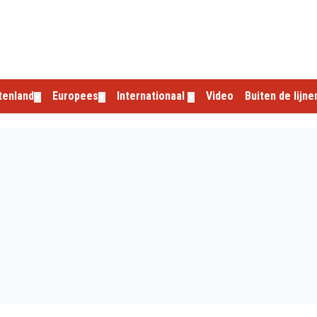
tenland
Europees
Internationaal
Video
Buiten de lijne
▼
▼
▼