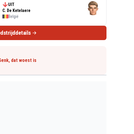
UIT
C. De Ketelaere
België
dstrijddetails
Genk, dat woest is