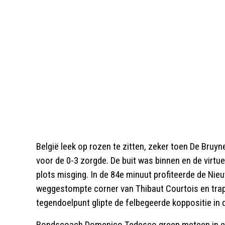
België leek op rozen te zitten, zeker toen De Bruy
voor de 0-3 zorgde. De buit was binnen en de virtue
plots misging. In de 84e minuut profiteerde de Nie
weggestompte corner van Thibaut Courtois en trapt
tegendoelpunt glipte de felbegeerde koppositie in 
Bondscoach Domenico Tedesco greep meteen in en 