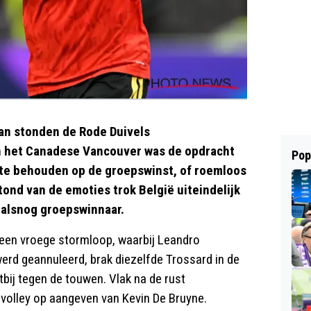
ran stonden de Rode Duivels
In het Canadese Vancouver was de opdracht
Pop
 te behouden op de groepswinst, of roemloos
stond van de emoties trok België uiteindelijk
 alsnog groepswinnaar.
a een vroege stormloop, waarbij Leandro
erd geannuleerd, brak diezelfde Trossard in de
tbij tegen de touwen. Vlak na de rust
volley op aangeven van Kevin De Bruyne.