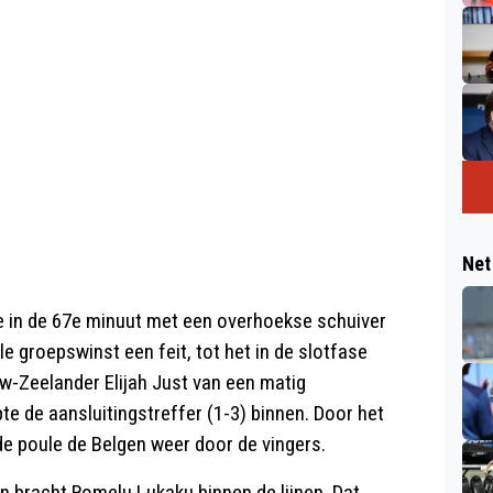
Net
ne in de 67e minuut met een overhoekse schuiver
le groepswinst een feit, tot het in de slotfase
uw-Zeelander Elijah Just van een matig
e de aansluitingstreffer (1-3) binnen. Door het
de poule de Belgen weer door de vingers.
bracht Romelu Lukaku binnen de lijnen. Dat