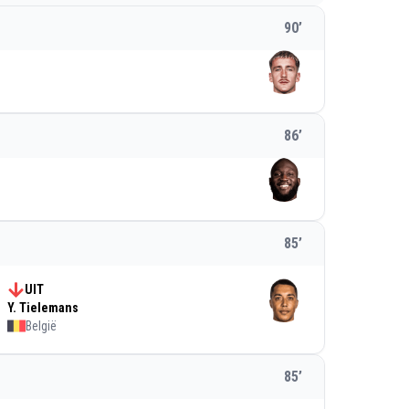
90
’
86
’
85
’
UIT
Y. Tielemans
België
85
’