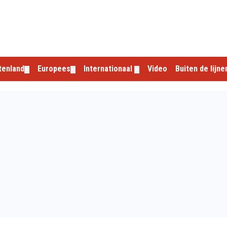
tenland
Europees
Internationaal
Video
Buiten de lijne
▼
▼
▼