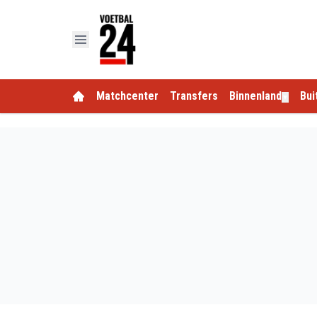
Matchcenter
Transfers
Binnenland
Bui
▼