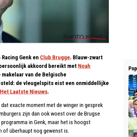
en Racing Genk en
Club Brugge
. Blauw-zwart
persoonlijk akkoord bereikt met
Noah
Pop
 makelaar van de Belgische
steld: de vleugelspits eist een onmiddellijke
Het Laatste Nieuws
.
p dat exacte moment met de winger in gesprek
imburgers zijn dan ook woest over de Brugse
 programma in Genk, maar het is hoogst
n of überhaupt nog gewenst is.