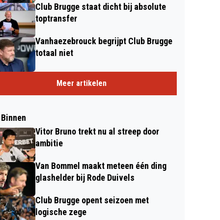
Club Brugge staat dicht bij absolute
toptransfer
Vanhaezebrouck begrijpt Club Brugge
totaal niet
Meer artikelen
 Binnen
Vitor Bruno trekt nu al streep door
ambitie
Van Bommel maakt meteen één ding
glashelder bij Rode Duivels
Club Brugge opent seizoen met
logische zege