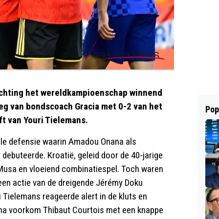
richting het wereldkampioenschap winnend
oeg van bondscoach Gracia met 0-2 van het
Pop
ft van Youri Tielemans.
ele defensie waarin Amadou Onana als
ebuteerde. Kroatië, geleid door de 40-jarige
Musa en vloeiend combinatiespel. Toch waren
 een actie van de dreigende Jérémy Doku
 Tielemans reageerde alert in de kluts en
arna voorkom Thibaut Courtois met een knappe