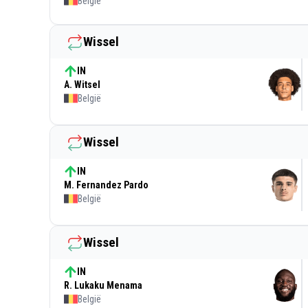
België
Wissel
IN
A. Witsel
België
Wissel
IN
M. Fernandez Pardo
België
Wissel
IN
R. Lukaku Menama
België