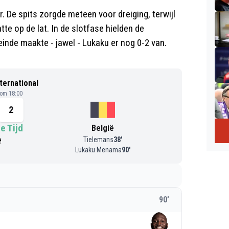
r. De spits zorgde meteen voor dreiging, terwijl
te op de lat. In de slotfase hielden de
einde maakte - jawel - Lukaku er nog 0-2 van.
nternational
 om 18:00
2
e Tijd
België
Tielemans
38
'
Lukaku Menama
90
'
90
’