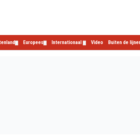
tenland
Europees
Internationaal
Video
Buiten de lijne
▼
▼
▼