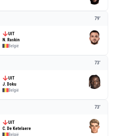
79
’
UIT
N. Raskin
België
73
’
UIT
J. Doku
België
73
’
UIT
C. De Ketelaere
België