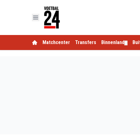
Matchcenter
Transfers
Binnenland
Bui
▼